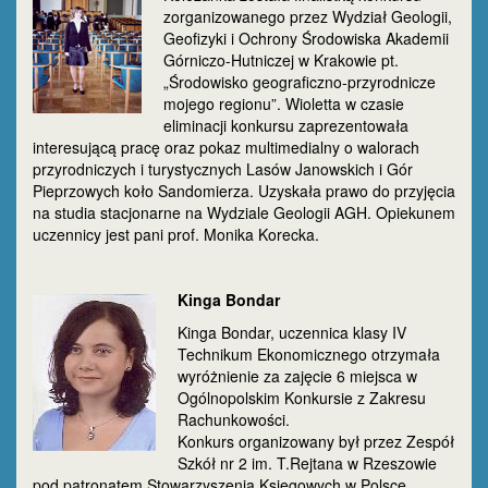
zorganizowanego przez Wydział Geologii,
Geofizyki i Ochrony Środowiska Akademii
Górniczo-Hutniczej w Krakowie pt.
„Środowisko geograficzno-przyrodnicze
mojego regionu”. Wioletta w czasie
eliminacji konkursu zaprezentowała
interesującą pracę oraz pokaz multimedialny o walorach
przyrodniczych i turystycznych Lasów Janowskich i Gór
Pieprzowych koło Sandomierza. Uzyskała prawo do przyjęcia
na studia stacjonarne na Wydziale Geologii AGH. Opiekunem
uczennicy jest pani prof. Monika Korecka.
Kinga Bondar
Kinga Bondar, uczennica klasy IV
Technikum Ekonomicznego otrzymała
wyróżnienie za zajęcie 6 miejsca w
Ogólnopolskim Konkursie z Zakresu
Rachunkowości.
Konkurs organizowany był przez Zespół
Szkół nr 2 im. T.Rejtana w Rzeszowie
pod patronatem Stowarzyszenia Księgowych w Polsce.