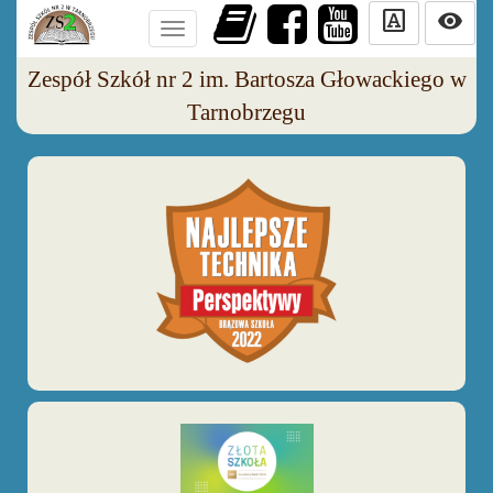
slab_serif
visibility
Toggle
navigation
Zespół Szkół nr 2 im. Bartosza Głowackiego w
Tarnobrzegu