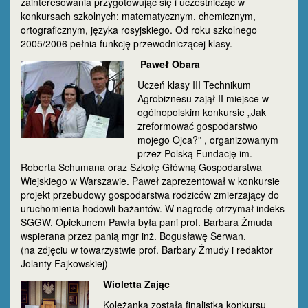
zainteresowania przygotowując się i uczestnicząc w
konkursach szkolnych: matematycznym, chemicznym,
ortograficznym, języka rosyjskiego. Od roku szkolnego
2005/2006 pełnia funkcję przewodniczącej klasy.
Paweł Obara
Uczeń klasy III Technikum
Agrobiznesu zajął II miejsce w
ogólnopolskim konkursie „Jak
zreformować gospodarstwo
mojego Ojca?” , organizowanym
przez Polską Fundację im.
Roberta Schumana oraz Szkołę Główną Gospodarstwa
Wiejskiego w Warszawie. Paweł zaprezentował w konkursie
projekt przebudowy gospodarstwa rodziców zmierzający do
uruchomienia hodowli bażantów. W nagrodę otrzymał indeks
SGGW. Opiekunem Pawła była pani prof. Barbara Żmuda
wspierana przez panią mgr inż. Bogusławę Serwan.
(na zdjęciu w towarzystwie prof. Barbary Żmudy i redaktor
Jolanty Fajkowskiej)
Wioletta Zając
Koleżanka została finalistką konkursu