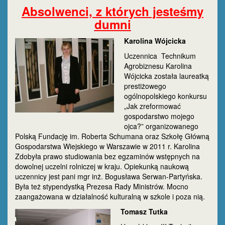
Absolwenci, z których jesteśmy
dumni
Karolina Wójcicka
Uczennica Technikum
Agrobiznesu Karolina
Wójcicka została laureatką
prestiżowego
ogólnopolskiego konkursu
„Jak zreformować
gospodarstwo mojego
ojca?” organizowanego
Polską Fundację im. Roberta Schumana oraz Szkołę Główną
Gospodarstwa Wiejskiego w Warszawie w 2011 r. Karolina
Zdobyła prawo studiowania bez egzaminów wstępnych na
dowolnej uczelni rolniczej w kraju. Opiekunką naukową
uczennicy jest pani mgr inż. Bogusława Serwan-Partyńska.
Była też stypendystką Prezesa Rady Ministrów. Mocno
zaangażowana w działalność kulturalną w szkole i poza nią.
Tomasz Tutka