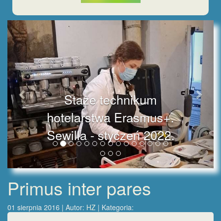
Staże technikum
hotelarstwa Erasmus+.
Sewilla - styczeń 2022.
Primus inter pares
01 sierpnia 2016 | Autor:
HZ
| Kategoria: