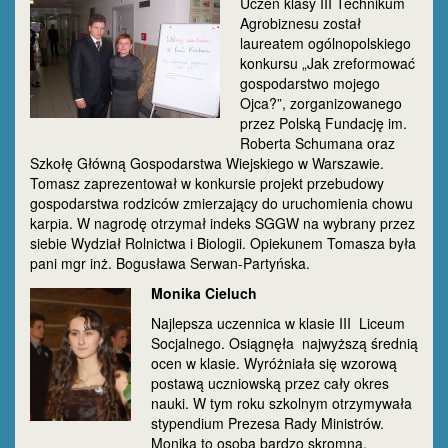
Uczeń klasy III Technikum
Agrobiznesu został
laureatem ogólnopolskiego
konkursu „Jak zreformować
gospodarstwo mojego
Ojca?”, zorganizowanego
przez Polską Fundację im.
Roberta Schumana oraz
Szkołę Główną Gospodarstwa Wiejskiego w Warszawie.
Tomasz zaprezentował w konkursie projekt przebudowy
gospodarstwa rodziców zmierzający do uruchomienia chowu
karpia. W nagrodę otrzymał indeks SGGW na wybrany przez
siebie Wydział Rolnictwa i Biologii. Opiekunem Tomasza była
pani mgr inż. Bogusława Serwan-Partyńska.
Monika Cieluch
Najlepsza uczennica w klasie III Liceum
Socjalnego. Osiągnęła najwyższą średnią
ocen w klasie. Wyróżniała się wzorową
postawą uczniowską przez cały okres
nauki. W tym roku szkolnym otrzymywała
stypendium Prezesa Rady Ministrów.
Monika to osoba bardzo skromna,