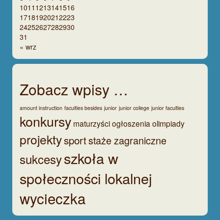
10
11
12
13
14
15
16
17
18
19
20
21
22
23
24
25
26
27
28
29
30
31
« wrz
Zobacz wpisy …
amount instruction
faculties besides
junior
junior college
junior faculties
konkursy
maturzyści
ogłoszenia
olimpiady
projekty
sport
staże zagraniczne
szkoła w
sukcesy
społeczności lokalnej
wycieczka