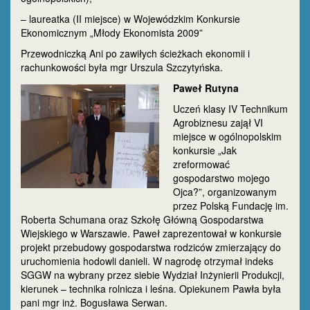
– laureatka (II miejsce) w Wojewódzkim Konkursie
Ekonomicznym „Młody Ekonomista 2009”
Przewodniczką Ani po zawiłych ścieżkach ekonomii i
rachunkowości była mgr Urszula Szczytyńska.
Paweł Rutyna
Uczeń klasy IV Technikum
Agrobiznesu zajął VI
miejsce w ogólnopolskim
konkursie „Jak
zreformować
gospodarstwo mojego
Ojca?”, organizowanym
przez Polską Fundację im.
Roberta Schumana oraz Szkołę Główną Gospodarstwa
Wiejskiego w Warszawie. Paweł zaprezentował w konkursie
projekt przebudowy gospodarstwa rodziców zmierzający do
uruchomienia hodowli danieli. W nagrodę otrzymał indeks
SGGW na wybrany przez siebie Wydział Inżynierii Produkcji,
kierunek – technika rolnicza i leśna. Opiekunem Pawła była
pani mgr inż. Bogusława Serwan.