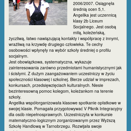
2006/2007. Osiągnęła
średnią ocen 5,1.
Angelika jest uczennicą
klasy 2b Liceum
Socjalnego. Jest osobą
miłą, koleżeńską,
życzliwą, łatwo nawiązującą kontakty i współpracę z innymi,
wrażliwą na krzywdę drugiego człowieka. Te cechy
osobowości wpłynęły na wybór szkoły średniej o profilu
socjalnym.
Jest obowiązkowa, systematyczna, wykazuje
zainteresowania zarówno przedmiotami humanistycznymi jak
i ścisłymi. Z dużym zaangażowaniem uczestniczy w życiu
społeczności klasowej i szkolnej. Bierze udział w imprezach,
konkursach, przedsięwzięciach kulturalnych. Niesie
bezinteresowną pomoc kolegom, koleżankom na terenie
szkoły.
Angelika współorganizowała klasowe spotkanie opłatkowe w
swojej klasie. Pomagała przygotowywać V Piknik Integracyjny
dla osób niepełnosprawnych. Uczestniczyła w konkursie
matematyczno-logicznym zorganizowanym przez Wyższą
Szkołę Handlową w Tarnobrzegu. Rozwijała swoje