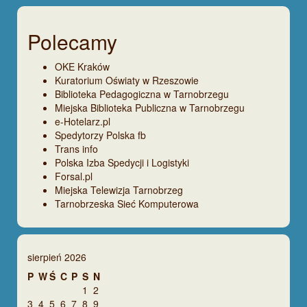
Polecamy
OKE Kraków
Kuratorium Oświaty w Rzeszowie
Biblioteka Pedagogiczna w Tarnobrzegu
Miejska Biblioteka Publiczna w Tarnobrzegu
e-Hotelarz.pl
Spedytorzy Polska fb
Trans info
Polska Izba Spedycji i Logistyki
Forsal.pl
Miejska Telewizja Tarnobrzeg
Tarnobrzeska Sieć Komputerowa
sierpień 2026
P
W
Ś
C
P
S
N
1
2
3
4
5
6
7
8
9