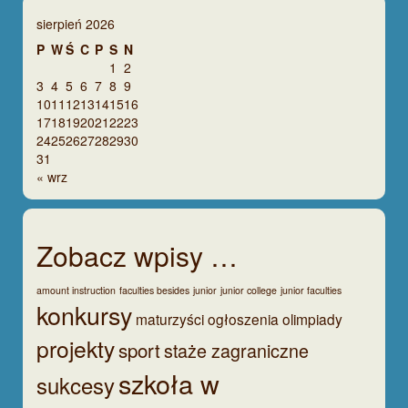
sierpień 2026
P
W
Ś
C
P
S
N
1
2
3
4
5
6
7
8
9
10
11
12
13
14
15
16
17
18
19
20
21
22
23
24
25
26
27
28
29
30
31
« wrz
Zobacz wpisy …
amount instruction
faculties besides
junior
junior college
junior faculties
konkursy
maturzyści
ogłoszenia
olimpiady
projekty
sport
staże zagraniczne
szkoła w
sukcesy