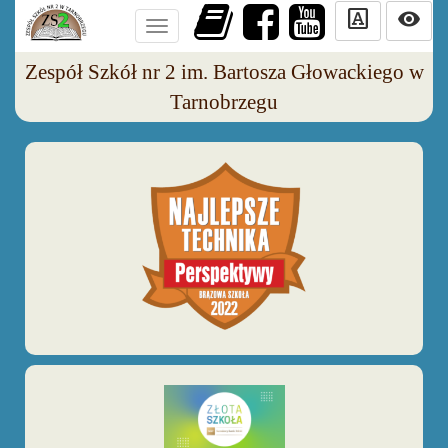
slab_serif
visibility
Toggle
navigation
Zespół Szkół nr 2 im. Bartosza Głowackiego w
Tarnobrzegu