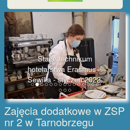
Staże technikum
hotelarstwa Erasmus+.
Sewilla - styczeń 2022.
Zajęcia dodatkowe w ZSP
nr 2 w Tarnobrzegu