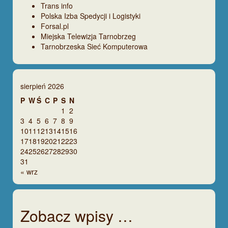
Trans info
Polska Izba Spedycji i Logistyki
Forsal.pl
Miejska Telewizja Tarnobrzeg
Tarnobrzeska Sieć Komputerowa
sierpień 2026
P
W
Ś
C
P
S
N
1
2
3
4
5
6
7
8
9
10
11
12
13
14
15
16
17
18
19
20
21
22
23
24
25
26
27
28
29
30
31
« wrz
Zobacz wpisy …