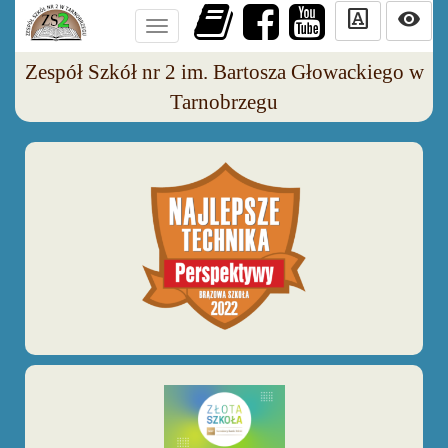
slab_serif
visibility
Toggle
navigation
Zespół Szkół nr 2 im. Bartosza Głowackiego w
Tarnobrzegu