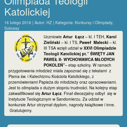
Olimpiada Teologii
Katolickiej
16 lutego 2016 | Autor:
HZ
| Kategoria:
Konkursy i Olimpiady
,
Sukcesy
Uczniowie
Artur Łącz
– kl. I TEH,
Karol
Zieliński
– kl. I TS,
Paweł Malecki
– kl.
III TSA wzięli udział w
XXVI Olimpiadzie
Teologii Katolickiej pt.” ŚWIĘTY JAN
PAWEŁ II- WYCHOWAWCA MŁODYCH
POKOLEŃ”
– etap szkolny. W ramach
przygotowania młodzież miała zapoznać się z tekstami z
Pisma św. i Katechizmu Kościoła Katolickiego, z
przemówieniami Papieża do młodzieży oraz opracowaniami.
Jest to olimpiada o dużym stopniu trudności. Na kolejny etap
zakwalifikował się
Artur Łącz
. Finał diecezjalny odbył się w
Instytucie Teologicznym w Sandomierzu. Za udział w
konkursie Artur otrzymał dyplom, nagrody książkowe i inne.
Gratulujemy.