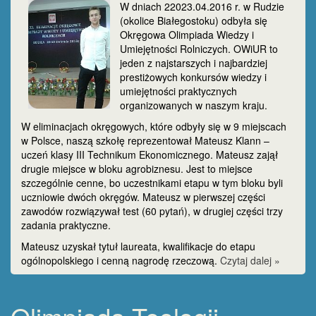
W dniach 22023.04.2016 r. w Rudzie
(okolice Białegostoku) odbyła się
Okręgowa Olimpiada Wiedzy i
Umiejętności Rolniczych. OWiUR to
jeden z najstarszych i najbardziej
prestiżowych konkursów wiedzy i
umiejętności praktycznych
organizowanych w naszym kraju.
W eliminacjach okręgowych, które odbyły się w 9 miejscach
w Polsce, naszą szkołę reprezentował Mateusz Klann –
uczeń klasy III Technikum Ekonomicznego. Mateusz zajął
drugie miejsce w bloku agrobiznesu. Jest to miejsce
szczególnie cenne, bo uczestnikami etapu w tym bloku byli
uczniowie dwóch okręgów. Mateusz w pierwszej części
zawodów rozwiązywał test (60 pytań), w drugiej części trzy
zadania praktyczne.
Mateusz uzyskał tytuł laureata, kwalifikacje do etapu
ogólnopolskiego i cenną nagrodę rzeczową.
Czytaj dalej »