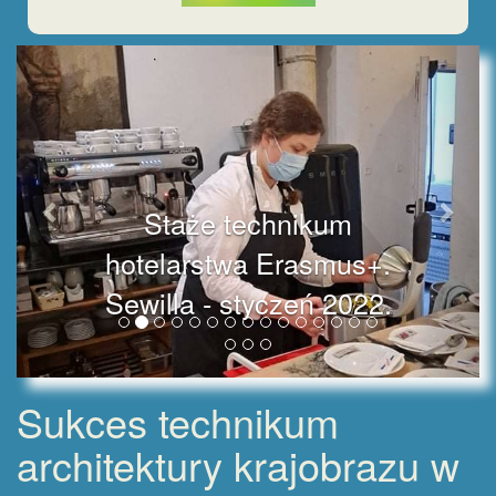
Staże technikum
hotelarstwa Erasmus+.
Sewilla - styczeń 2022.
Sukces technikum
architektury krajobrazu w