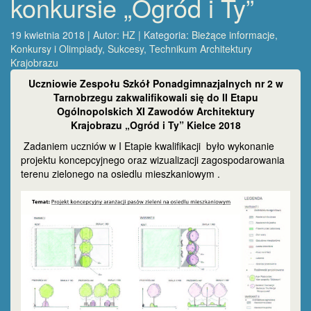
konkursie „Ogród i Ty”
19 kwietnia 2018 | Autor:
HZ
| Kategoria:
Bieżące informacje
,
Konkursy i Olimpiady
,
Sukcesy
,
Technikum Architektury
Krajobrazu
Uczniowie Zespołu Szkół Ponadgimnazjalnych nr 2 w
Tarnobrzegu zakwalifikowali się do II Etapu
Ogólnopolskich
XI Zawodów Architektury
Krajobrazu
„Ogród i Ty” Kielce 2018
Zadaniem uczniów w I Etapie kwalifikacji było wykonanie
projektu koncepcyjnego oraz wizualizacji zagospodarowania
terenu zielonego na osiedlu mieszkaniowym .