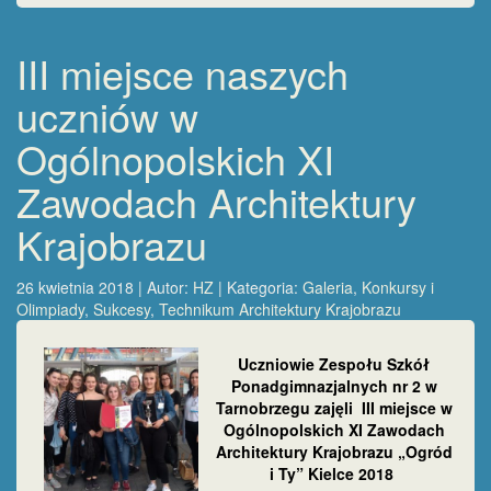
III miejsce naszych
uczniów w
Ogólnopolskich XI
Zawodach Architektury
Krajobrazu
26 kwietnia 2018 | Autor:
HZ
| Kategoria:
Galeria
,
Konkursy i
Olimpiady
,
Sukcesy
,
Technikum Architektury Krajobrazu
Uczniowie Zespołu Szkół
Ponadgimnazjalnych nr 2 w
Tarnobrzegu
zajęli
III miejsce w
Ogólnopolskich
XI Zawodach
Architektury Krajobrazu
„Ogród
i Ty” Kielce 2018