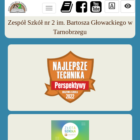
slab_serif
visibility
Toggle
navigation
Zespół Szkół nr 2 im. Bartosza Głowackiego w
Tarnobrzegu