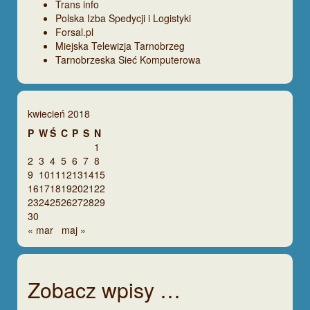
Trans info
Polska Izba Spedycji i Logistyki
Forsal.pl
Miejska Telewizja Tarnobrzeg
Tarnobrzeska Sieć Komputerowa
kwiecień 2018
P
W
Ś
C
P
S
N
1
2
3
4
5
6
7
8
9
10
11
12
13
14
15
16
17
18
19
20
21
22
23
24
25
26
27
28
29
30
« mar
maj »
Zobacz wpisy …