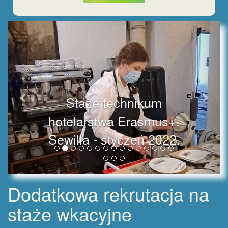
Staże technikum
hotelarstwa Erasmus+.
Sewilla - styczeń 2022.
Dodatkowa rekrutacja na
staże wkacyjne