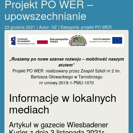
Projekt PO WER –
upowszechnianie
23 grudnia 2021 | Autor:
HZ
| Kategoria:
projekt PO WER
„Ruszamy po nowe szanse rozwoju – mobilność naszym
atutem“
Projekt PO WER
realizowany przez Zespół Szkół nr 2 im.
Bartosza Głowackiego w Tarnobrzegu
nr umowy 2019-1-PMU-1070
Informacje w lokalnych
mediach
Artykuł w gazecie Wiesbadener
Kurier z dnia 3 listopada 2021r.