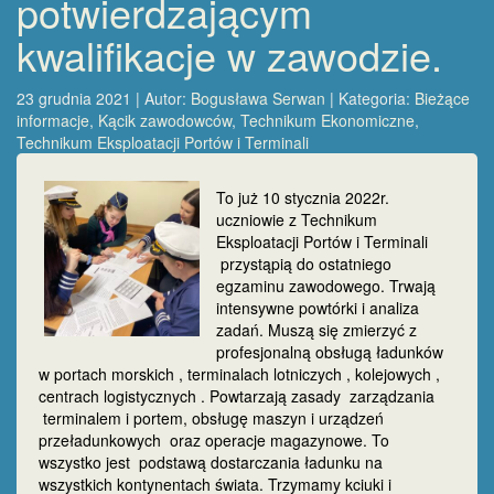
potwierdzającym
kwalifikacje w zawodzie.
23 grudnia 2021 | Autor:
Bogusława Serwan
| Kategoria:
Bieżące
informacje
,
Kącik zawodowców
,
Technikum Ekonomiczne
,
Technikum Eksploatacji Portów i Terminali
To już 10 stycznia 2022r.
uczniowie z Technikum
Eksploatacji Portów i Terminali
przystąpią do ostatniego
egzaminu zawodowego. Trwają
intensywne powtórki i analiza
zadań. Muszą się zmierzyć z
profesjonalną obsługą ładunków
w portach morskich , terminalach lotniczych , kolejowych ,
centrach logistycznych . Powtarzają zasady zarządzania
terminalem i portem, obsługę maszyn i urządzeń
przeładunkowych oraz operacje magazynowe. To
wszystko jest podstawą dostarczania ładunku na
wszystkich kontynentach świata. Trzymamy kciuki i