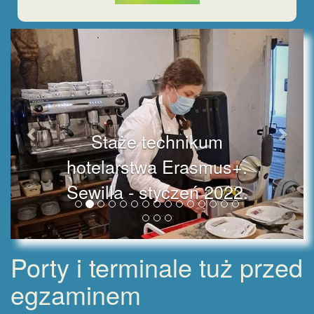
Staże technikum
hotelarstwa Erasmus+.
Sewilla - styczeń 2022.
Porty i terminale tuż przed
egzaminem