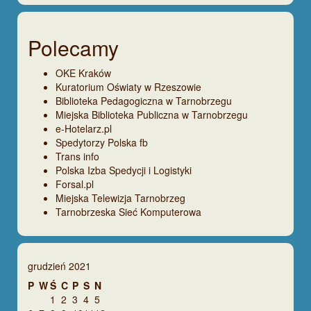
Polecamy
OKE Kraków
Kuratorium Oświaty w Rzeszowie
Biblioteka Pedagogiczna w Tarnobrzegu
Miejska Biblioteka Publiczna w Tarnobrzegu
e-Hotelarz.pl
Spedytorzy Polska fb
Trans info
Polska Izba Spedycji i Logistyki
Forsal.pl
Miejska Telewizja Tarnobrzeg
Tarnobrzeska Sieć Komputerowa
grudzień 2021
P
W
Ś
C
P
S
N
1
2
3
4
5