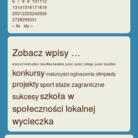
6
7
8
9
10
11
12
13
14
15
16
17
18
19
20
21
22
23
24
25
26
27
28
29
30
31
« lis
sty »
Zobacz wpisy …
amount instruction
faculties besides
junior
junior college
junior faculties
konkursy
maturzyści
ogłoszenia
olimpiady
projekty
sport
staże zagraniczne
szkoła w
sukcesy
społeczności lokalnej
wycieczka