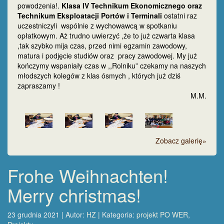
powodzenia!.
Klasa IV Technikum Ekonomicznego oraz
Technikum Eksploatacji Portów i Terminali
ostatni raz
uczestniczyli wspólnie z wychowawcą w spotkaniu
opłatkowym. Aż trudno uwierzyć ,że to już czwarta klasa
,tak szybko mija czas, przed nimi egzamin zawodowy,
matura i podjęcie studiów oraz pracy zawodowej. My już
kończymy wspaniały czas w ,,Rolniku” czekamy na naszych
młodszych kolegów z klas ósmych , których już dziś
zapraszamy !
M.M.
Zobacz galerię»
Frohe Weihnachten!
Merry christmas!
23 grudnia 2021 | Autor:
HZ
| Kategoria:
projekt PO WER
,