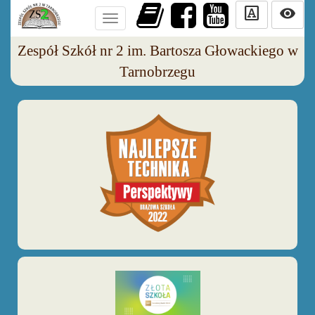
slab_serif
visibility
Toggle
navigation
Zespół Szkół nr 2 im. Bartosza Głowackiego w
Tarnobrzegu