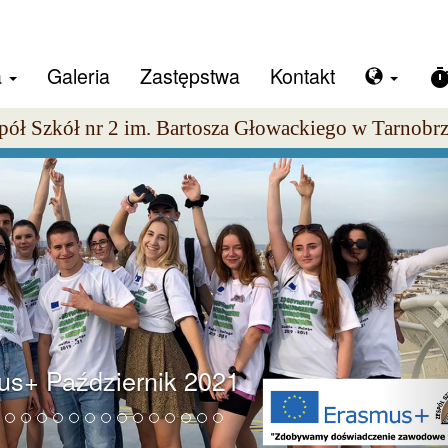
a
Galeria
Zastępstwa
Kontakt
time
pół Szkół nr 2 im. Bartosza Głowackiego w Tarnobr
s+ Październik 2021