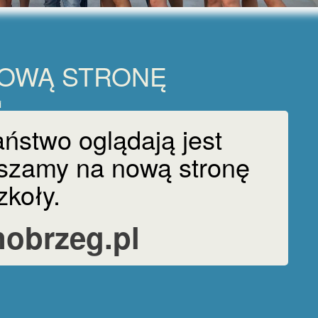
NOWĄ STRONĘ
i
aństwo oglądają jest
aszamy na nową stronę
zkoły.
nobrzeg.pl