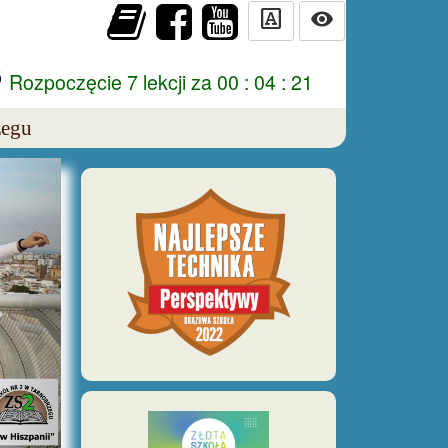
slab_serif
visibility
r
Rozpoczęcie 7 lekcji za 00 : 04 : 20
zegu